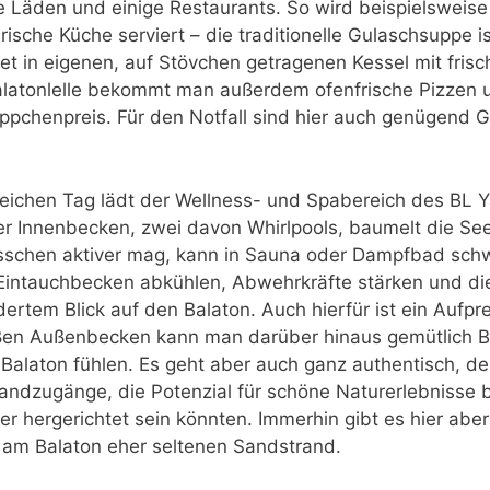
e Läden und einige Restaurants. So wird beispielsweise
ische Küche serviert – die traditionelle Gulaschsuppe i
t in eigenen, auf Stövchen getragenen Kessel mit fris
Balatonlelle bekommt man außerdem ofenfrische Pizzen u
ppchenpreis. Für den Notfall sind hier auch genügend
eichen Tag lädt der Wellness- und Spabereich des BL 
ier Innenbecken, zwei davon Whirlpools, baumelt die See
bisschen aktiver mag, kann in Sauna oder Dampfbad sch
 Eintauchbecken abkühlen, Abwehrkräfte stärken und d
dertem Blick auf den Balaton. Auch hierfür ist ein Aufpre
roßen Außenbecken kann man darüber hinaus gemütlich 
m Balaton fühlen. Es geht aber auch ganz authentisch, d
tandzugänge, die Potenzial für schöne Naturerlebnisse b
r hergerichtet sein könnten. Immerhin gibt es hier aber
 am Balaton eher seltenen Sandstrand.