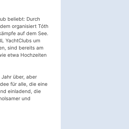
lub beliebt: Durch
rdem organisiert Tóth
tkämpfe auf dem See.
 BL YachtClubs um
en, sind bereits am
wie etwa Hochzeiten
 Jahr über, aber
e für alle, die eine
nd einladend, die
rholsamer und