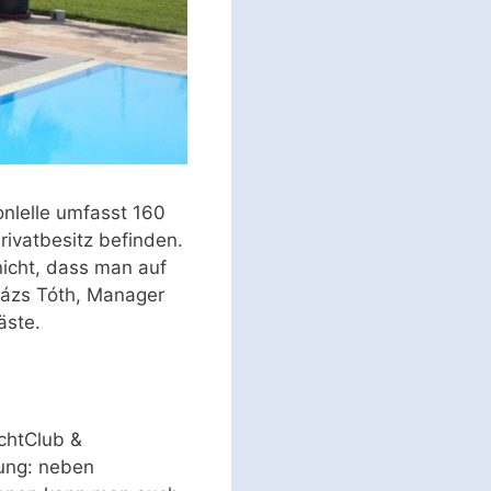
onlelle umfasst 160
ivatbesitz befinden.
nicht, dass man auf
lázs Tóth, Manager
äste.
achtClub &
gung: neben