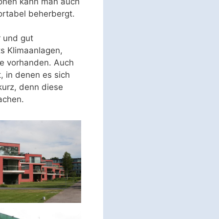
konen kann man auch
rtabel beherbergt.
r und gut
ts Klimaanlagen,
ze vorhanden. Auch
, in denen es sich
kurz, denn diese
achen.