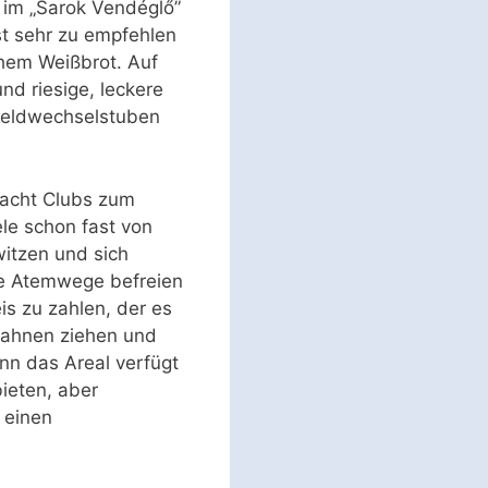
 im „Sarok Vendéglő”
st sehr zu empfehlen
chem Weißbrot. Auf
nd riesige, leckere
 Geldwechselstuben
Yacht Clubs zum
le schon fast von
witzen und sich
ie Atemwege befreien
is zu zahlen, der es
Bahnen ziehen und
enn das Areal verfügt
ieten, aber
 einen