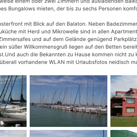
weise einem oder zwei Zimmern und ausladenden Bal
nes Bungalows mieten, der bis zu sechs Personen komfo
sterfront mit Blick auf den Balaton. Neben Badezimme
uküche mit Herd und Mikrowelle sind in allen Apartmen
, Zimmersafes und auf dem Gelände genügend Parkplät
ein süßer Willkommensgruß liegen auf den Betten bereit
sst.Und auch die Bekannten zu Hause kommen nicht zu 
überall vorhandene WLAN mit Urlaubsfotos neidisch m