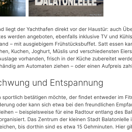
d liegt der Yachthafen direkt vor der Haustür: auch Ü
es werden angeboten, ebenfalls inklusive TV und Kühl
and – mit ausgiebigem Frühstücksbuffet. Satt essen ka
chen, Kuchen, Joghurt, Müslis und verschiedensten Eier
 Auslage vorhanden, frisch in der Küche zubereitet werd
händig am Automaten ziehen – oder einen Aufpreis zah
chwung und Entspannung
n sportlich betätigen möchte, der findet entweder im Fit
erung oder kann sich etwa bei den freundlichen Empf
leihen – beispielsweise für eine Radtour entlang des Ba
rganisiert. Das Zentrum der kleinen Stadt Balatonlelle
eichen, bis dorthin sind es etwa 15 Gehminuten. Hier gi