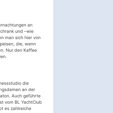
bernachtungen an
schrank und –wie
nn man sich hier von
speisen, die, wenn
en. Nur den Kaffee
len.
nessstudio die
angsdamen an der
laton. Auch geführte
 ist vom BL YachtClub
bt es zahlreiche