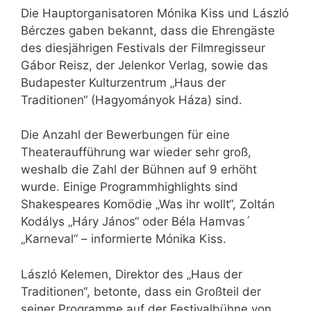
Die Hauptorganisatoren Mónika Kiss und László
Bérczes gaben bekannt, dass die Ehrengäste
des diesjährigen Festivals der Filmregisseur
Gábor Reisz, der Jelenkor Verlag, sowie das
Budapester Kulturzentrum „Haus der
Traditionen“ (Hagyományok Háza) sind.
Die Anzahl der Bewerbungen für eine
Theateraufführung war wieder sehr groß,
weshalb die Zahl der Bühnen auf 9 erhöht
wurde. Einige Programmhighlights sind
Shakespeares Komödie „Was ihr wollt“, Zoltán
Kodálys „Háry János“ oder Béla Hamvas´
„Karneval“ – informierte Mónika Kiss.
László Kelemen, Direktor des „Haus der
Traditionen“, betonte, dass ein Großteil der
seiner Programme auf der Festivalbühne von