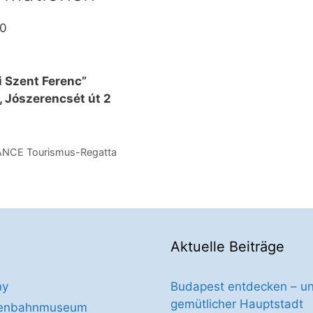
70
 Szent Ferenc”
 Jószerencsét út 2
ANCE Tourismus-Regatta
Aktuelle Beiträge
ny
Budapest entdecken – un
gemütlicher Hauptstadt
isenbahnmuseum