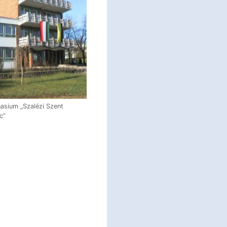
sium „Szalézi Szent
c”