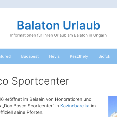
Balaton Urlaub
Informationen für Ihren Urlaub am Balaton in Ungarn
nfüred
Budapest
Hévíz
Keszthely
Siófok
o Sportcenter
6 eröffnet im Beisein von Honoratioren und
s „Don Bosco Sportcenter“ in
Kazincbarcika
im
iziell seine Pforten.