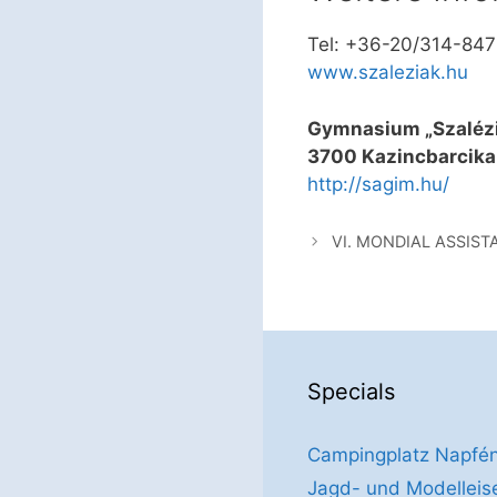
Tel: +36-20/314-84
www.szaleziak.hu
Gymnasium „Szalézi
3700 Kazincbarcika,
http://sagim.hu/
VI. MONDIAL ASSIST
Specials
Campingplatz Napfé
Jagd- und Modelle