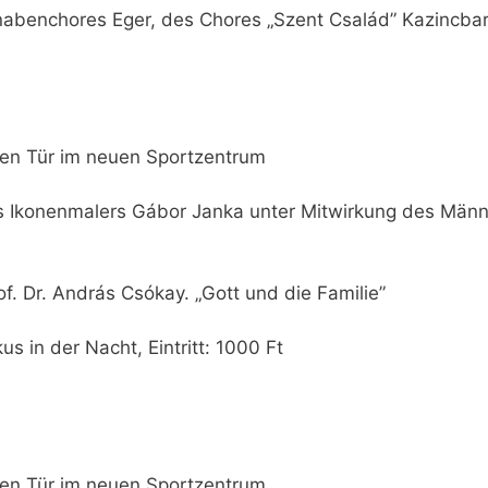
nabenchores Eger, des Chores „Szent Család” Kazincbar
nen Tür im neuen Sportzentrum
s Ikonenmalers Gábor Janka unter Mitwirkung des Männ
of. Dr. András Csókay. „Gott und die Familie”
kus in der Nacht, Eintritt: 1000 Ft
nen Tür im neuen Sportzentrum