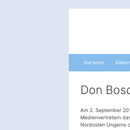
Zum
Inhalt
springen
Startseite
Balato
Don Bosc
Am 2. September 201
Medienvertretern da
Nordosten Ungarns off