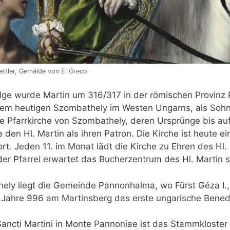
ettler, Gemälde von El Greco
lge wurde Martin um 316/317 in der römischen Provinz
dem heutigen Szombathely im Westen Ungarns, als Sohn
e Pfarrkirche von Szombathely, deren Ursprünge bis au
 den Hl. Martin als ihren Patron. Die Kirche ist heute ein
rort. Jeden 11. im Monat lädt die Kirche zu Ehren des Hl.
er Pfarrei erwartet das Bucherzentrum des Hl. Martin 
ly liegt die Gemeinde Pannonhalma, wo Fürst Géza I.,
m Jahre 996 am Martinsberg das erste ungarische Benedikt
a Sancti Martini in Monte Pannoniae ist das Stammkloste