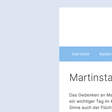
Zum
Inhalt
springen
Startseite
Balato
Martinst
Das Gedenken an Mart
ein wichtiger Tag im 
Sinne auch der Flücht