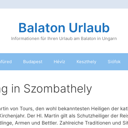
Balaton Urlaub
Informationen für Ihren Urlaub am Balaton in Ungarn
nfüred
Budapest
Hévíz
Keszthely
Siófok
ag in Szombathely
in von Tours, den wohl bekanntesten Heiligen der kath
Kirchenjahr. Der Hl. Martin gilt als Schutzheiliger der R
linge, Armen und Bettler. Zahlreiche Traditionen und Si