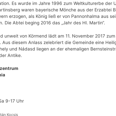
tion. Es wurde im Jahre 1996 zum Weltkulturerbe der 
artinsberg waren bayerische Mönche aus der Erzabtei 
yern erzogen, als König ließ er von Pannonhalma aus se
. Die Abtei beging 2016 das „Jahr des Hl. Martin“.
 unweit von Körmend lädt am 11. November 2017 zum „
. Aus diesem Anlass zelebriert die Gemeinde eine Heili
thely und Nádasd liegen an der ehemaligen Bernsteins
der Antike.
rzentrum
nia
Sa 9-17 Uhr
tán Kocsis