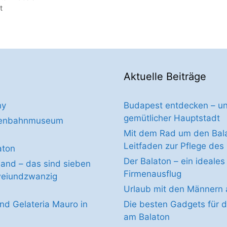
t
Aktuelle Beiträge
ny
Budapest entdecken – un
gemütlicher Hauptstadt
isenbahnmuseum
Mit dem Rad um den Balat
Leitfaden zur Pflege des
aton
Der Balaton – ein ideales 
and – das sind sieben
Firmenausflug
weiundzwanzig
Urlaub mit den Männern 
und Gelateria Mauro in
Die besten Gadgets für 
am Balaton