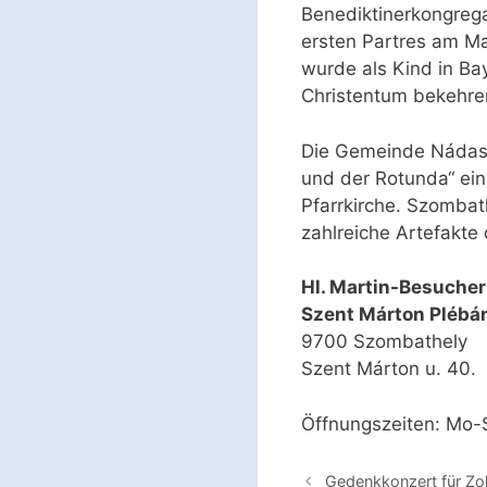
Benediktinerkongrega
ersten Partres am M
wurde als Kind in Ba
Christentum bekehren
Die Gemeinde Nádasd
und der Rotunda“ ein
Pfarrkirche. Szomba
zahlreiche Artefakte 
Hl. Martin-Besuche
Szent Márton Plébá
9700 Szombathely
Szent Márton u. 40.
Öffnungszeiten: Mo-
Gedenkkonzert für Zol